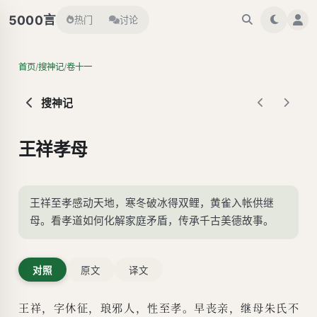
言
5000
热门
讨论
/
/
首页
搜神记
卷十一
搜神记
王祥孝母
王祥至孝感动天地，寒冬破冰得双鲤，黄雀入帐供继
母。看孝道如何化解家庭矛盾，传承千古美德故事。
对照
原文
译文
王祥，字休征，琅邪人，性至孝。早丧亲，继母朱氏不