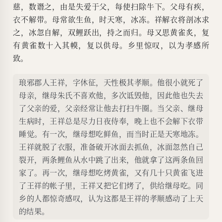
慈，数谮之，由是失爱于父，每使扫除牛下。父母有疾，
衣不解带。母常欲生鱼，时天寒，冰冻。祥解衣将剖冰求
之，冰忽自解，双鲤跃出，持之而归。母又思黄雀炙，复
有黄雀数十入其幙，复以供母。乡里惊叹，以为孝感所
致。
琅邪郡人王祥，字休征，天性极其孝顺。他很小就死了
母亲，继母朱氏不喜欢他，多次诋毁他，因此他也失去
了父亲的爱，父亲经常让他去打扫牛圈。当父亲、继母
生病时，王祥总是尽力日夜侍奉，晚上也不会解下衣带
睡觉。有一次，继母想吃鲜鱼，而当时正是天寒地冻。
王祥就脱了衣服，准备破开冰面去抓鱼，冰面忽然自己
裂开，两条鲤鱼从水中跳了出来，他就拿了这两条鱼回
家了。再一次，继母想吃烤黄雀，又有几十只黄雀飞进
了王祥的帐子里，王祥又把它们烤了，供给继母吃。同
乡的人都惊奇感叹，认为这都是王祥的孝顺感动了上天
的结果。