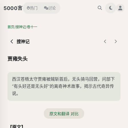
言
5000
热门
讨论
/
/
首页
搜神记
卷十一
搜神记
贾雍失头
西汉苍梧太守贾雍被贼斩首后，无头骑马回营，问部下
“有头好还是无头好”的离奇神术故事，揭示古代奇异传
说。
原文和翻译 对比
【原文】