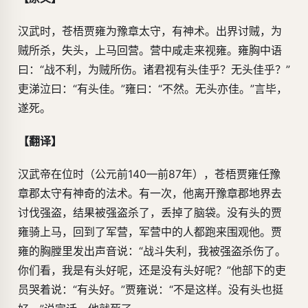
汉武时，苍梧贾雍为豫章太守，有神术。出界讨贼，为
贼所杀，失头，上马回营。营中咸走来视雍。雍胸中语
曰：“战不利，为贼所伤。诸君视有头佳乎？无头佳乎？”
吏涕泣曰：“有头佳。”雍曰：“不然。无头亦佳。”言毕，
遂死。
【翻译】
汉武帝在位时（公元前140—前87年），苍梧贾雍任豫
章郡太守有神奇的法术。有一次，他离开豫章郡地界去
讨伐强盗，结果被强盗杀了，丢掉了脑袋。没有头的贾
雍骑上马，回到了军营，军营中的人都跑来围观他。贾
雍的胸膛里发出声音说：“战斗失利，我被强盗杀伤了。
你们看，我是有头好呢，还是没有头好呢？”他部下的吏
员哭着说：“有头好。”贾雍说：“不是这样。没有头也挺