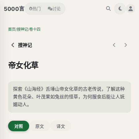
言
5000
热门
讨论
/
/
首页
搜神记
卷十四
搜神记
帝女化草
探索《山海经》舌埵山帝女化草的古老传说，了解这种
黄色花朵、叶茂果如兔丝的怪草，为何服食后能让人妩
媚动人。
对照
原文
译文