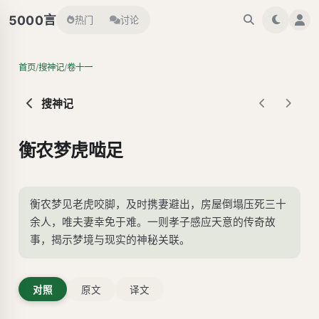
言
5000
热门
讨论
/
/
首页
搜神记
卷十一
搜神记
衡农梦虎啮足
衡农梦见老虎咬脚，及时携妻避出，房屋倒塌压死三十
余人，唯夫妻幸免于难。一则孝子感应天意的传奇故
事，揭示梦境与现实的神秘关联。
对照
原文
译文