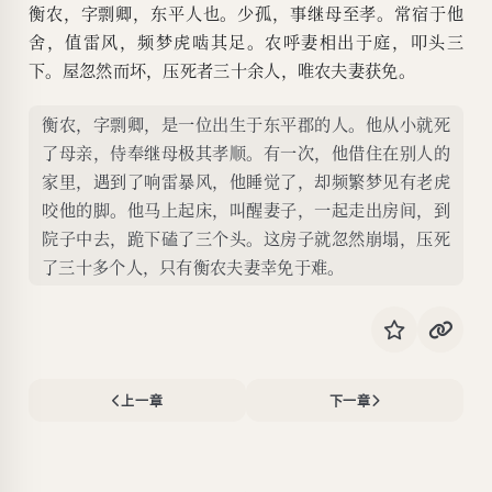
衡农，字剽卿，东平人也。少孤，事继母至孝。常宿于他
舍，值雷风，频梦虎啮其足。农呼妻相出于庭，叩头三
下。屋忽然而坏，压死者三十余人，唯农夫妻获免。
衡农，字剽卿，是一位出生于东平郡的人。他从小就死
了母亲，侍奉继母极其孝顺。有一次，他借住在别人的
家里，遇到了响雷暴风，他睡觉了，却频繁梦见有老虎
咬他的脚。他马上起床，叫醒妻子，一起走出房间，到
院子中去，跪下磕了三个头。这房子就忽然崩塌，压死
了三十多个人，只有衡农夫妻幸免于难。
上一章
下一章