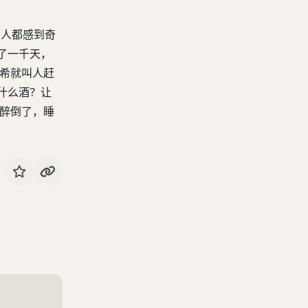
的人都感到奇
了一千天，
狄希就叫人赶
什么酒？让
都醉倒了，睡