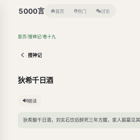
言
5000
首页
热门
讨论
/
/
首页
搜神记
卷十九
搜神记
狄希千日酒
朗读
狄希酿千日酒，刘玄石饮后醉死三年方醒，家人掘墓见