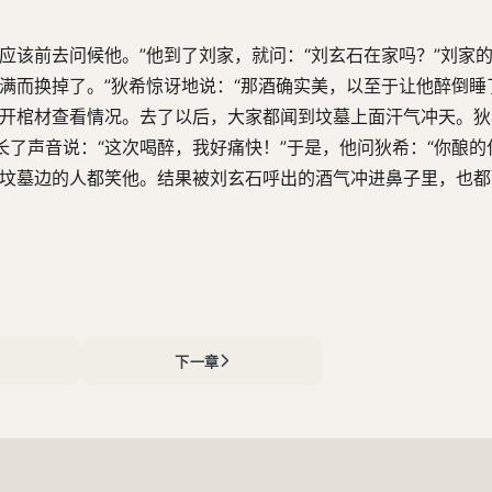
应该前去问候他。”他到了刘家，就问：“刘玄石在家吗？”刘家
满而换掉了。”狄希惊讶地说：“那酒确实美，以至于让他醉倒睡
打开棺材查看情况。去了以后，大家都闻到坟墓上面汗气冲天。
了声音说：“这次喝醉，我好痛快！”于是，他问狄希：“你酿的
在坟墓边的人都笑他。结果被刘玄石呼出的酒气冲进鼻子里，也
下一章