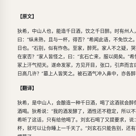
【原文】
狄希，中山人也，能造千日酒，饮之千日醉。时有州人
曰：“纵未熟，且与一杯，得否？”希闻此语，不免饮之
日也。”石别，似有怍色。至家，醉死。家人不之疑，哭
在家否？”家人皆怪之，曰：“玄石亡来，服以阕矣。”
冢上汗气彻天。遂命发冢，方见开目，张口，引声而言曰
日高几许？”墓上人皆笑之。被石酒气冲入鼻中，亦各
【翻译】
狄希，是中山人，会酿造一种千日酒，喝了这酒就会醉
酒喝。狄希说：“我的酒发酵了，酒性还不稳定，所以不
希听了这话，只有给他喝了。刘玄石喝了又提要求，说：
杯，就可以让你睡上一千天了。”刘玄石只能告别，还