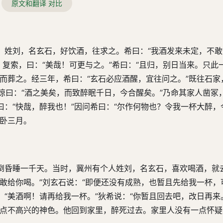
原文和翻译 对比
，姓刘，名玄石，好饮酒，往求之。希曰：“我酒发来未定，不敢
。复索，曰：“美哉！可更与之。”希曰：“且归，别日当来。只此
而葬之。经三年，希曰：“玄石必应酒醒，宜往问之。”既往石家
希惊曰：“酒之美矣，而致醉眠千日，今合醒矣。”乃命其家人凿冢
：“快哉，醉我也！”因问希曰：“尔作何物也？令我一杯大醉，
醉卧三月。
倒昏睡一千天。当时，冀州有个人姓刘，名玄石，喜欢喝酒，就
敢给你喝。”刘玄石说：“即便还没有成熟，也暂且先给我一杯，
“美酒啊！请再给我一杯。”狄希说：“你暂且回去吧，改日再来
有点不高兴的神色。他回到家里，醉死过去。家里人没有一点怀