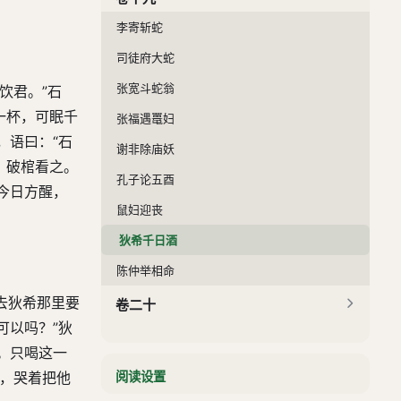
李寄斩蛇
司徒府大蛇
张宽斗蛇翁
饮君。”石
一杯，可眠千
张福遇鼍妇
，语曰：“石
谢非除庙妖
，破棺看之。
孔子论五酉
今日方醒，
鼠妇迎丧
狄希千日酒
陈仲举相命
去狄希那里要
卷二十
可以吗？”狄
。只喝这一
疑，哭着把他
阅读设置