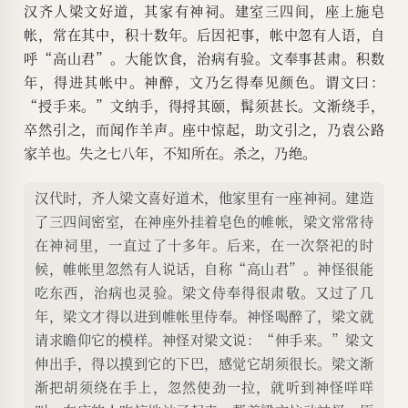
汉齐人梁文好道，其家有神祠。建室三四间，座上施皂
帐，常在其中，积十数年。后因祀事，帐中忽有人语，自
呼“高山君”。大能饮食，治病有验。文奉事甚肃。积数
年，得进其帐中。神醉，文乃乞得奉见颜色。谓文曰：
“授手来。”文纳手，得捋其颐，髯须甚长。文渐绕手，
卒然引之，而闻作羊声。座中惊起，助文引之，乃袁公路
家羊也。失之七八年，不知所在。杀之，乃绝。
汉代时，齐人梁文喜好道术，他家里有一座神祠。建造
了三四间密室，在神座外挂着皂色的帷帐，梁文常常待
在神祠里，一直过了十多年。后来，在一次祭祀的时
候，帷帐里忽然有人说话，自称“高山君”。神怪很能
吃东西，治病也灵验。梁文侍奉得很肃敬。又过了几
年，梁文才得以进到帷帐里侍奉。神怪喝醉了，梁文就
请求瞻仰它的模样。神怪对梁文说：“伸手来。”梁文
伸出手，得以摸到它的下巴，感觉它胡须很长。梁文渐
渐把胡须绕在手上，忽然使劲一拉，就听到神怪咩咩