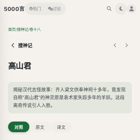
言
5000
热门
讨论
/
/
首页
搜神记
卷十八
搜神记
高山君
揭秘汉代志怪故事：齐人梁文供奉神祠十多年，竟发现
自称“高山君”的神灵原是袁术家失踪多年的羊妖。这段
离奇传说引人入胜。
对照
原文
译文