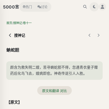
言
5000
热门
讨论
/
/
首页
搜神记
卷十一
搜神记
蚺蛇胆
颜含为救失明二嫂，苦寻蚺蛇胆不得，忽遇青衣童子赠
药后化鸟飞去，嫂病即愈。神奇传说引人入胜。
原文和翻译 对比
【原文】