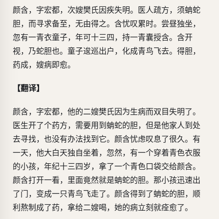
颜含，字宏都，次嫂樊氏因疾失明。医人疏方，须蚺蛇
胆，而寻求备至，无由得之。含忧叹累时。尝昼独坐，
忽有一青衣童子，年可十三四，持一青囊授含。含开
视，乃蛇胆也。童子逡巡出户，化成青鸟飞去。得胆，
药成，嫂病即愈。
【翻译】
颜含，字宏都，他的二嫂樊氏因为生病而双目失明了。
医生开了个药方，需要用到蚺蛇的胆，但是他家人到处
去寻找，也没有办法找到它。颜含忧虑叹息了很久。有
一天，他大白天独自坐着，忽然，有一个穿着青色衣服
的小孩，年纪十三四岁，拿了一个青色口袋交给颜含。
颜含打开一看，里面竟然就是蚺蛇的胆。那小孩迅速出
了门，变成一只青鸟飞走了。颜含得到了蚺蛇的胆，顺
利熬制成了药，拿给二嫂喝，她的病立刻就痊愈了。