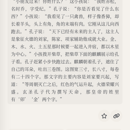
“小朋友过来！你姓什么？”这小孩说：“我姓赤松，
名时乔，字受纪。”孔子说：“你是否看见了什么东
西？”小孩说：“我看见了一只禽兽，样子像香獐，却
长着羊头，头上有角，角的末端有肉。它刚从这儿向西
跑去。”孔子说：“天下已经有未来的主人了，这主人
是象征火德的刘家，陈家、项家辅助他成就大业。金、
木、水、火、土五星那时候要一起进入井宿，都以木星
为中心。”小孩拨开柴草，把柴草下面的麒麟展示给孔
子看。孔子赶紧小步快跑过去。麒麟朝着孔子，遮住了
自己的耳朵，吐出三卷图。这图宽三寸，长八寸，每卷
有二十四个字。那文字的主要内容是刘家要兴起，写
道：“等周朝灭亡之后，红色的气运升起，火德荣耀兴
盛。玄圣孔子代为撰写天命，那皇帝的姓里
有‘卯’‘金’两个字。”