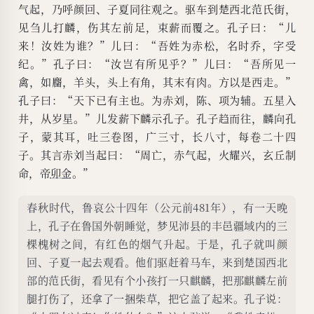
气起，乃呼颜回、子夏同往观之。驱车到楚西北范氏街，
见刍儿打麟，伤其左前足，束薪而覆之。孔子曰：“儿
来！汝姓为谁？”儿曰：“吾姓为赤松，名时乔，字受
纪。”孔子曰：“汝岂有所见乎？”儿曰：“吾所见一
禽，如麕，羊头，头上有角，其末有肉。方以是西走。”
孔子曰：“天下已有主也。为赤刘，陈、项为辅。五星入
井，从岁星。”儿发薪下麟示孔子。孔子趋而往，麟向孔
子，蒙其耳，吐三卷图，广三寸，长八寸，每卷二十四
子。其言赤刘当起曰：“周亡，赤气起，火耀兴，玄丘制
命，帝
卯金
。”
春秋时代，鲁哀公十四年（公元前481年），有一天晚
上，孔子在鲁国外朝睡觉，梦见沛县的丰邑疆域内的三
棵槐树之间，有红色的烟气升起。于是，孔子就叫颜
回、子夏一起去观看。他们驱赶着马车，来到楚国西北
部的范氏街，看见有个小孩打一只麒麟，把那麒麟左前
腿打伤了，还拿了一捆柴草，把它盖了起来。孔子说：