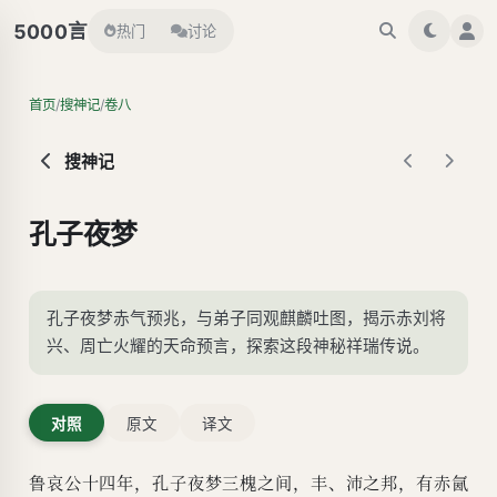
言
5000
热门
讨论
/
/
首页
搜神记
卷八
搜神记
孔子夜梦
孔子夜梦赤气预兆，与弟子同观麒麟吐图，揭示赤刘将
兴、周亡火耀的天命预言，探索这段神秘祥瑞传说。
对照
原文
译文
鲁哀公十四年，孔子夜梦三槐之间，丰、沛之邦，有赤氤