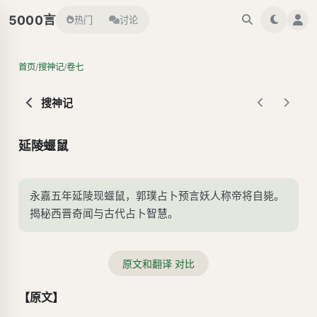
言
5000
热门
讨论
/
/
首页
搜神记
卷七
搜神记
延陵蝘鼠
永嘉五年延陵现蝘鼠，郭璞占卜预言妖人称帝将自毙。
揭秘西晋奇闻与古代占卜智慧。
原文和翻译 对比
【原文】