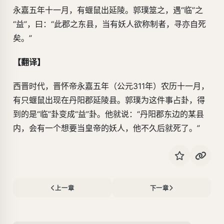
永嘉五年十一月，有蝘鼠出延陵。郭璞筮之，遇“临”之
“益”，曰：“此郡之东县，当有妖人欲称制者，寻亦自死
矣。”
【翻译】
西晋时代，晋怀帝永嘉五年（公元311年）农历十一月，
有只蝘鼠出现在丹阳郡延陵县。郭璞为这件事占卦，得
到的是“临”卦变成“益”卦。他就说：“丹阳郡东边的某县
内，会有一个想要当皇帝的妖人，他不久后就死了。”
上一章
下一章