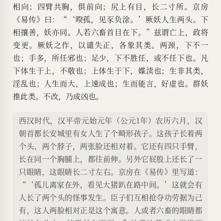
相向；四臂共胸，俱前向；尻上有目，长二寸所。京房
《易传》曰：“‘暌孤，见豕负涂。’厥妖人生两头。下
相攘善，妖亦同。人若六畜首目在下。”兹谓亡上，政将
变更。厥妖之作，以谴失正，各象其类。两颈，下不一
也；手多，所任邪也；足少，下不胜任，或不任下也。凡
下体生于上，不敬也；上体生于下，媟渎也；生非其类，
淫乱也；人生而大，上速成也；生而能言，好虚也。群妖
推此类。不改，乃成凶也。
西汉时代，汉平帝元始元年（公元1年）农历六月，汉
朝首都长安城里有女人生了个畸形孩子。这孩子长着两
个头、两个脖子，两张脸还相对着。它还有四只手臂，
长在同一个胸脯上，都往前伸。另外它屁股上还长了一
只眼睛，这眼睛长二寸左右。京房在《易传》里写道：
“‘孤儿离家在外，看见大猪趴在路中间。’这就会有
人长了两个头的怪事发生。臣子们互相抢夺功劳据为己
有，这人两脸相对正是这个寓意。人或者六畜的眼睛都