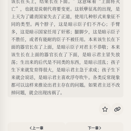
该长在头上，结果长在下面。”这意味着“上面将灭
亡”，也就是说朝代将要变更。这妖孽征兆的出现，是
上天为了谴责国家失去了正道，使用几种形式来象征不
同的类型。两个脖子，这是暗示臣子们不齐心；手臂
多，这是暗示国家任用了奸邪；腿脚少，这是暗示臣子
不胜任，或者有能耐的臣子不被任用。本来该生长在下
面的器官长在了上面，是暗示臣子对君主不恭敬；本来
该生长在上面的器官长在了下面，是暗示君主冒失放
荡；生出来的后代是不同类的东西，是暗示淫乱；孩子
生下来就发育得很大，是暗示君主急于求成；孩子生下
来就会说话，是暗示君主喜欢浮夸吹牛。各类反常现象
都可以这样来推论出君主存在的问题。如果君主还不改
掉问题，就会出现凶祸了。
上一章
下一章