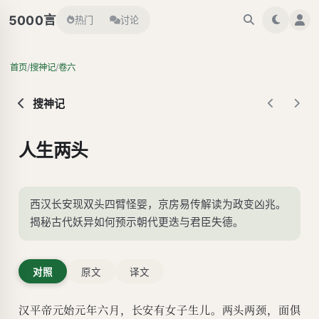
言
5000
热门
讨论
/
/
首页
搜神记
卷六
搜神记
人生两头
西汉长安现双头四臂怪婴，京房易传解读为政变凶兆。
揭秘古代妖异如何预示朝代更迭与君臣失德。
对照
原文
译文
汉平帝元始元年六月，长安有女子生儿。两头两颈，面俱