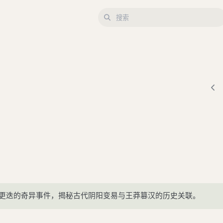
更迭的奇异事件，揭秘古代阴阳变易与王莽篡汉的历史关联。