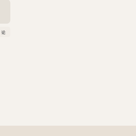
卷十三
卷十四
卷十五
卷十六
卷十七
卷十八
卷十九
卷二十