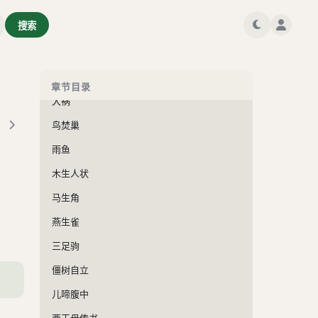
范延寿断讼
搜索
天雨草
断槐复立
鼠巢
章节目录
犬祸
鸟焚巢
雨鱼
木生人状
马生角
燕生雀
三足驹
僵树自立
儿啼腹中
西王母传书