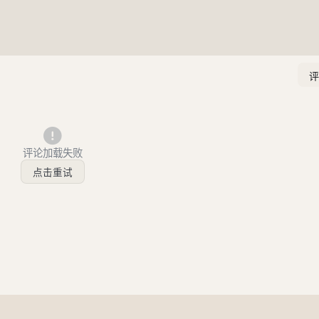
评论加载失败
点击重试