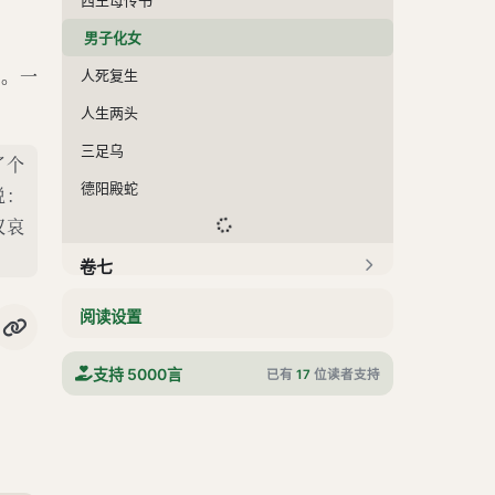
男子化女
”。一
人死复生
人生两头
三足乌
了个
德阳殿蛇
说：
汉哀
卷七
卷八
阅读设置
卷九
支持 5000言
已有
17
位读者支持
卷十
卷十一
卷十二