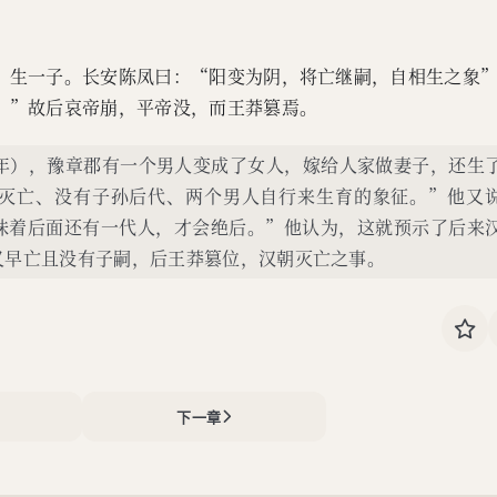
，生一子。长安陈凤曰：“阳变为阴，将亡继嗣，自相生之象
。”故后哀帝崩，平帝没，而王莽篡焉。
3年），豫章郡有一个男人变成了女人，嫁给人家做妻子，还生
灭亡、没有子孙后代、两个男人自行来生育的象征。”他又
味着后面还有一代人，才会绝后。”他认为，这就预示了后来
又早亡且没有子嗣，后王莽篡位，汉朝灭亡之事。
下一章