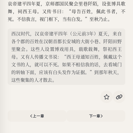
哀帝建平四年夏，京师郡国民聚会里巷阡陌，设张博具歌
舞，祠西王母。又传书曰：“母告百姓，佩此书者，不
死。不信我言，视门枢下，当有白发。”至秋乃止。
西汉时代，汉哀帝建平四年（公元前3年）夏天，来自
各个郡的百姓在汉朝首都长安城的大街小巷、阡陌田野
里聚会。这些人设置博戏用具，载歌载舞，祭祀西王
母。又有人传播文书说：“西王母通知百姓，佩戴这个
文书的人，就可以不死。如果不相信我的话，去看城门
的转轴下面，应该有白头发作为证据。”到那年秋天，
这些聚集的人才散去。
上一章
下一章