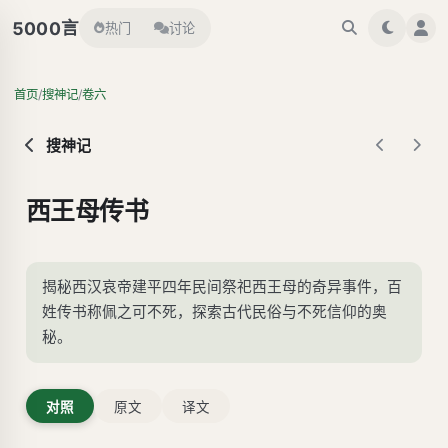
言
5000
热门
讨论
/
/
首页
搜神记
卷六
搜神记
西王母传书
揭秘西汉哀帝建平四年民间祭祀西王母的奇异事件，百
姓传书称佩之可不死，探索古代民俗与不死信仰的奥
秘。
对照
原文
译文