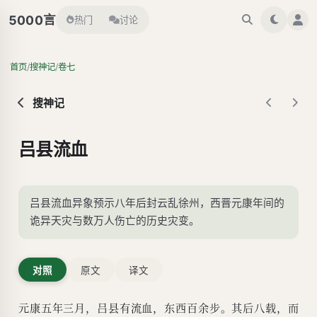
言
5000
热门
讨论
/
/
首页
搜神记
卷七
搜神记
吕县流血
吕县流血异象预示八年后封云乱徐州，西晋元康年间的
诡异天灾与数万人伤亡的历史灾变。
对照
原文
译文
元康五年三月，吕县有流血，东西百余步。其后八载，而