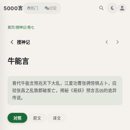
言
5000
热门
讨论
/
/
首页
搜神记
卷七
搜神记
牛能言
晋代牛能言预兆天下大乱，江夏功曹张骋惊惧占卜，应
验张昌之乱致郡破家亡，揭秘《易妖》预言吉凶的诡异
传说。
对照
原文
译文