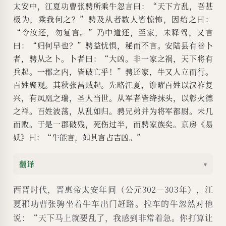
太安中，江夏功曹张骋所乘牛忽言曰：“天下方乱，吾甚
极为，乘我何之？”骋及从者数人皆惊怖，因绐之曰：
“令汝还，勿复言。”乃中道还，至家，未释驾，又言
曰：“归何早也？”骋益忧惧，秘而不言。安陆县有善卜
者，骋从之卜。卜者曰：“大凶。非一家之祸，天下将有
兵起。一郡之内，皆破亡乎！”骋还家，牛又人立而行。
百姓聚观。其秋张昌贼起。先略江夏，诳曜百姓以汉祚复
兴，有凤凰之瑞，圣人当世。从军者皆绛抹头，以彰火德
之祥。百姓波荡，从乱如归。骋兄弟并为将军都尉。未几
而败。于是一郡破残，死伤过半，而骋家族矣。京房《易
妖》曰：“牛能言，如其言占吉凶。”
翻译
▾
西晋时代，晋惠帝太安年间（公元302—303年），江
夏郡功曹张骋坐着牛车出门赶路。拉车的牛忽然对他
说：“天下马上就要乱了，我感到非常着急。你打算让