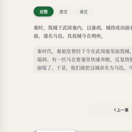
对照
原文
译文
秦时，筑城于武周塞内，以备胡。城将成而崩
崩，遂名马邑。其故城今在朔州。
秦时代，秦始皇曾经下令在武周塞里面筑城
塌掉。有一匹马在要塞里快速奔跑，反复绕
崩塌了。于是，他们就把这城命名为马邑。
上一章