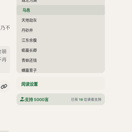
马邑
天地劫灰
城乃不
丹砂井
江东余腹
蟛蠃长卿
会崩
不再
青蚨还钱
蜾蠃育子
木蠹
阅读设置
刺猬
支持 5000言
已有
16
位读者支持
火浣布
金燧
焦尾琴
卷十四