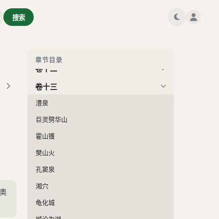
卷九
搜索
卷十
卷十一
章节目录
卷十二
卷十三
澧泉
巨灵劈华山
霍山镬
樊山火
孔窦泉
湘穴
奥
龟化城
城沦为湖