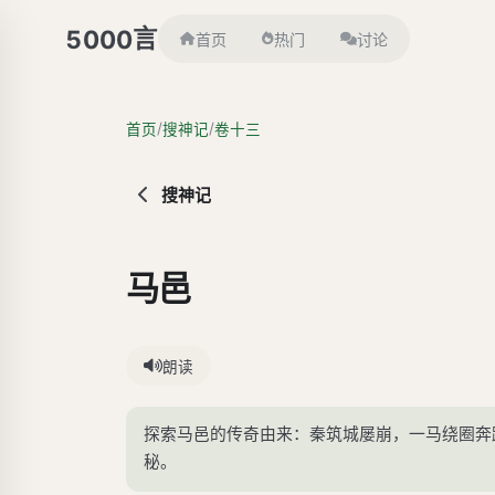
言
5000
首页
热门
讨论
/
/
首页
搜神记
卷十三
搜神记
马邑
朗读
探索马邑的传奇由来：秦筑城屡崩，一马绕圈奔
秘。