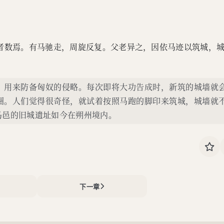
者数焉。有马驰走，周旋反复。父老异之，因依马迹以筑城，
，用来防备匈奴的侵略。每次即将大功告成时，新筑的城墙就
圈。人们觉得很奇怪，就试着按照马跑的脚印来筑城，城墙就
马邑的旧城遗址如今在朔州境内。
下一章