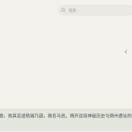
跑，依其足迹筑城乃固，故名马邑。揭开这段神秘历史与朔州遗址的