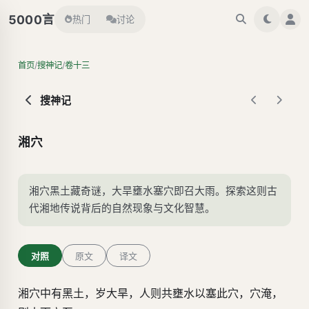
言
5000
热门
讨论
/
/
首页
搜神记
卷十三
搜神记
湘穴
湘穴黑土藏奇谜，大旱壅水塞穴即召大雨。探索这则古
代湘地传说背后的自然现象与文化智慧。
对照
原文
译文
湘穴中有黑土，岁大旱，人则共壅水以塞此穴，穴淹，