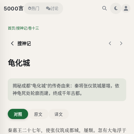
言
5000
热门
讨论
/
/
首页
搜神记
卷十三
搜神记
龟化城
揭秘成都“龟化城”的传奇由来：秦将张仪筑城屡塌，依
神龟死处轮廓而建，终成千年古都。
对照
原文
译文
秦惠王二十七年，使张仪筑成都城，屡颓。忽有大龟浮于