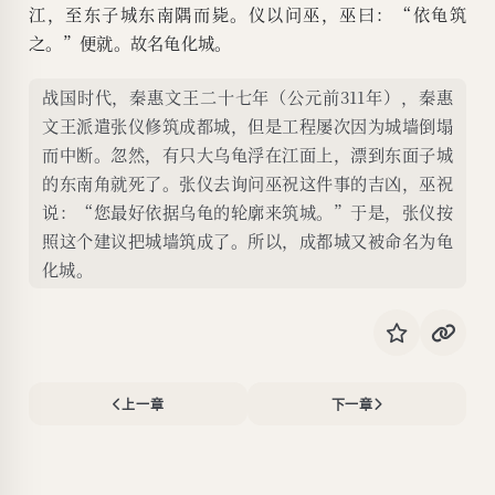
江，至东子城东南隅而毙。仪以问巫，巫曰：“依龟筑
之。”便就。故名龟化城。
战国时代，秦惠文王二十七年（公元前311年），秦惠
文王派遣张仪修筑成都城，但是工程屡次因为城墙倒塌
而中断。忽然，有只大乌龟浮在江面上，漂到东面子城
的东南角就死了。张仪去询问巫祝这件事的吉凶，巫祝
说：“您最好依据乌龟的轮廓来筑城。”于是，张仪按
照这个建议把城墙筑成了。所以，成都城又被命名为龟
化城。
上一章
下一章