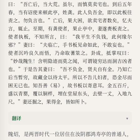
曰：“吾亡后，当大荒。虽尔，而慎莫卖宅也。到后五年
春，当有诏使来顿此亭，姓龚。此人负吾金，即以此板往
责之。勿负言也。”亡后，果大困，欲卖宅者数矣，忆夫
言，辄止。至期，有龚使者，果止亭中，妻遂赉板责之。
使者执板，不知所言，曰：“我平生不负钱，此何缘尔
邪？”妻曰：“夫临亡，手书板见命如此，不敢妄也。”
使者沉吟良久而悟，乃命取蓍筮之。卦成，抵掌叹曰：
“妙哉隗生！含明隐迹而莫之闻，可谓镜穷达而洞吉凶者
也。”于是告其妻曰：“吾不负金，贤夫自有金。乃知亡
后当暂穷，故藏金以待太平。所以不告儿妇者，恐金尽而
困无已也。知吾善《易》，故书板以寄意耳。金五百斤，
盛以青罂，覆以铜柈，埋在堂屋东头，去壁一丈，入地九
尺。”妻还掘之，果得金，皆如所卜。
翻译
▾
隗炤，是两晋时代一位居住在汝阴郡鸿寿亭的普通人，