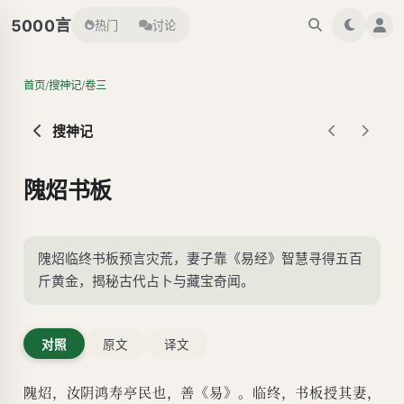
言
5000
热门
讨论
/
/
首页
搜神记
卷三
搜神记
隗炤书板
隗炤临终书板预言灾荒，妻子靠《易经》智慧寻得五百
斤黄金，揭秘古代占卜与藏宝奇闻。
对照
原文
译文
隗炤，汝阴鸿寿亭民也，善《易》。临终，书板授其妻，