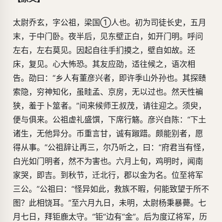
太尉乔玄，字公祖，梁国①人也。初为司徒长史，五月
末，于中门卧。夜半后，见东壁正白，如开门明。呼问
左右，左右莫见。因起自往手扪摸之，壁自如故。还
床，复见。心大怖恐。其友应劭，适往候之，语次相
告。劭曰：“乡人有董彦兴者，即许季山外孙也。其探赜
索隐，穷神知化，虽眭孟、京房，无以过也。然天性褊
狭，羞于卜筮者。”间来候师王叔茂，请往迎之。须臾，
便与俱来。公祖虚礼盛馔，下席行觞。彦兴自陈：“下土
诸生，无他异分。币重言甘，诚有踧踖。颇能别者，愿
得从事。”公祖辞让再三，尔乃听之，曰：“府君当有怪，
白光如门明者，然不为害也。六月上旬，鸡明时，闻南
家哭，即吉。到秋节，迁北行，郡以金为名。位至将军
三公。”公祖曰：“怪异如此，救族不暇，何能致望于所不
图？此相饶耳。”至六月九日，未明，太尉杨秉暴薨。七
月七日，拜钜鹿太守。“钜”边有“金”。后为度辽将军，历