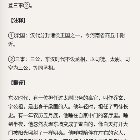
登三事②。
【注释】
①梁国：汉代分封诸侯王国之一，今河南省商丘市附
近。
②三事：三公，东汉时代不设丞相，以司徒、太尉、司
空为三公，等同丞相。
【翻译】
东汉时代，有一位担任过太尉职务的高官，叫作乔玄，
字公祖，是出身于梁国的人。他年轻时，担任了司徒长
史。有一年农历五月底，他睡在自家中门的客厅里。睡
到半夜，他忽然发现东墙变成了雪白的，像白天打开大
门被阳光照射了一样明亮。他呼喊陪伴在左右的家人，