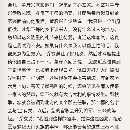
会儿，董彦兴就和他们一起来到了乔玄家。乔玄对董彦
兴恭敬礼貌，准备了丰盛的酒宴，开席后亲自起身到董
彦兴面前向他敬酒。董彦兴自觉地说：“我只是一个出身
低微、才华下等的乡下读书人，没有什么过人的地方。
您却以这么隆重的礼节来接待我，说话这样客气，这真
是让我感到不安。如果有什么事我可以帮上忙的话，我
很愿意为您效劳。”乔玄谦让了好几次，然后才斗胆提出
请他给自己占卜一下。董彦兴回答说：“您最近应该遇到
了奇怪事情，比如墙上出现白光，像白天打开大门被阳
光照射了一样明亮。这种现象不会损害到您。等到农历
六月上旬，有天早晨鸡叫的时候，您会听见在南边传来
一家人的哭声，您不久就有大吉大利的事情发生。到秋
季，您就会被调到北方的某个郡去任职，那个郡的名字
会与‘金’有关。以后，您的官职会升到将军、三公的等
级。”乔玄说：“我碰到这样的怪事，觉得这是凶兆，担心
需要躲避灭门灭族的事情，哪还能会奢望这些压根不敢