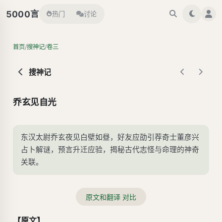
言
5000
热门
讨论
/
/
首页
搜神记
卷三
搜神记
乔玄见自光
东汉太尉乔玄夜见白壁如昼，好友应劭引荐奇士董彦兴
占卜解谜，预言升迁应验，揭秘古代志怪与命理的神奇
关联。
原文和翻译 对比
【原文】