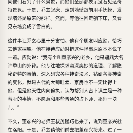
问他们看到了什么景象，而他们全部都表示没看见这奇
特景象。于是，乔玄起床，走到墙壁跟前用手抚摸，发
现墙还是原来的那样。然而，等他往回走躺下床，又看
见东墙变成了雪白的。
这件事让乔玄心里十分害怕。他有个朋友叫应劭，恰巧
去他家探望。他在接待应劭时把这件怪事原原本本说了
一遍。应劭说：“我有个叫董彦兴的老乡，他是鼎鼎大名
许季山的外孙。他专注地探求幽深奥妙的道理、了解隐
秘奇特的事情、深入研究各种神奇法术、钻研各类神奇
的变化，就是古代的大师眭孟、京房也不一定比得上
他。但是他天性内向偏执，认为帮别人占卜谋生是一种
羞耻的事情，不愿意和那些普通的占卜师、巫师一块
儿。”
不久，董彦兴的老师王叔茂碰巧也来了，说到董彦兴就
在洛阳。于是，乔玄请他们前去把董彦兴接来。过了一