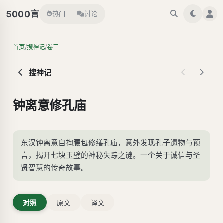
言
5000
热门
讨论
/
/
首页
搜神记
卷三
搜神记
钟离意修孔庙
东汉钟离意自掏腰包修缮孔庙，意外发现孔子遗物与预
言，揭开七块玉璧的神秘失踪之谜。一个关于诚信与圣
贤智慧的传奇故事。
对照
原文
译文