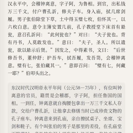
汉永平中，会稽钟离意，字子阿，为鲁相。到官，出私钱
万三千文，付户曹孔訢，修夫子车。身入庙，拭几席剑
履。男子张伯除堂下草，土中得玉璧七枚，伯怀其一，以
六枚白意。意令主簿安置几前，孔子教授堂下床首有悬
瓮，意召孔訢问：“此何瓮也？”对曰：“夫子瓮也。背
有丹书，人莫敢发也。”意曰：“夫子，圣人。所以遗
瓮，欲以悬示后贤。”因发之，中得素书，文曰：“后世
修吾书，董仲舒；护吾车，拭吾履，发吾笥，会稽钟离
意。璧有七，张伯藏其一。”意即召问：“璧有七，何藏
一耶？”伯叩头出之。
东汉时代汉明帝永平年间（公元58—75年），有位叫钟
离意的官员，籍贯是会稽郡，字子阿，担任鲁国的国
相。一到任，钟离意就自掏腰包拿出一万三千文私人存
款，交给户曹孔訢，让他拿去修缮当时已成珍贵文物的
孔子座车。钟离意来到孔庙，亲自擦拭桌子、坐席、宝
剑和鞋子。有个叫张伯的男子是那里的差役，在孔庙堂