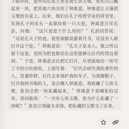
下除草时，意外的在泥土里发现七块玉璧。张伯自己藏
起来一块，把其他六块交给了钟离意。钟离意让主簿把
玉璧放在桌上。后来，他们在孔子传授学业的讲堂里，
发现孔子的床头一直悬挂着一只大瓮。钟离意召见孔
訢，问他：“这只瓮是干什么用的？”孔訢回答说：
“这是孔夫子的瓮。瓮里面据说盛着丹书，还没有人敢
打开这个瓮。”钟离意说：“孔夫子是圣人。他之所以
留下这瓮，是因为把瓮悬挂在这里能够让后代的贤良看
到。”于是，钟离意亲自把它打开，从里面取出一块写
了字的白色绢帛，上面写着：“后代会研究我的著作的
人，是董仲舒。后代会来保护我的车子、为我擦鞋子、
打开我的书箱的人，是会稽人钟离意。我收藏了七块玉
璧，张伯会把一块私藏起来。”钟离意于是喊张伯过
来，责问他说：“一共有七块玉璧，你为什么私藏了一
块呢？”张伯立刻磕头求饶，把私藏的玉璧交了出来。