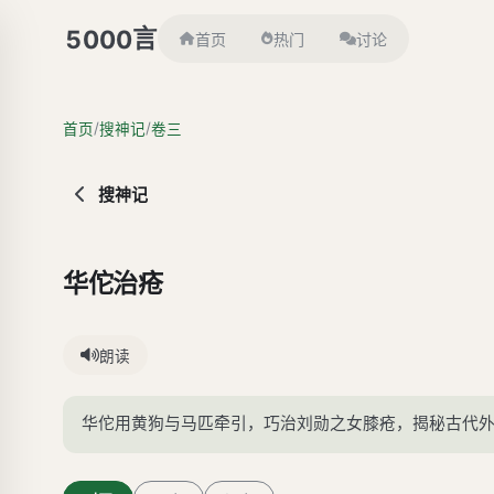
言
5000
首页
热门
讨论
/
/
首页
搜神记
卷三
搜神记
华佗治疮
朗读
华佗用黄狗与马匹牵引，巧治刘勋之女膝疮，揭秘古代