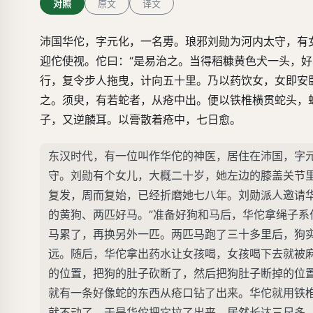
对照
原文
译文
沛国华佗，字元化，一名旉。琅邪刘勋为河内太守，有
迎佗使视。佗曰：“是易治之。当得稻糠黄色犬一头，
行，复令步人拖曳，计向五十里。乃以药饮女，女即安
之。须臾，有若蛇者，从疮中出。便以铁椎横贯蛇头，
子，又逆麟耳。以膏散着疮中，七日愈。
东汉时代，有一位叫作华佗的神医，居住在沛国，字
守。刘勋有个女儿，大概二十岁，她左边的膝盖关节
复发，周而复始，已经折磨她七八年。刘勋派人邀请
的黄狗、两匹好马。”准备好狗和马后，华佗拿绳子
马累了，再换另外一匹。两匹马跑了三十多里后，狗
远。随后，华佗拿出药水让女孩喝，女孩喝下去就被
的位置，把狗的肚子砍断了，然后把狗肚子断掉的位
就有一条好像蛇的东西从疮口钻了出来。华佗就用铁
就不动了。于是华佗把它拉了出来，居然长达三尺多