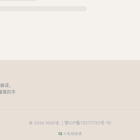
和解读，
璀璨的华
鄂ICP备13017733号-10
©
2026
5000言. |
12
人在线阅读