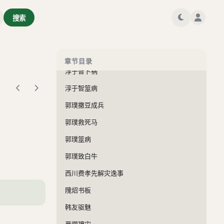
管辂筮信都令家
搜索
管辂筮躄疾
淳于智杀鼠
淳于智卜居宅
章节目录
淳于智卜祸
淳于智筮病
郭璞撒豆成兵
郭璞救死马
郭璞筮病
郭璞致白牛
西川费孝先解灾逸事
隗炤书板
韩友驱魅
严卿禳灾