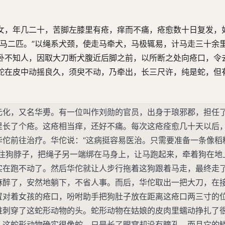
女，年几二十，苦脚左膝里有疮，痒而不痛，疮愈数十日复发，
好马二匹。”以绳系犬颈，使走马牵犬，马极辄易，计马走三十余
卧不知人，因取大刀断犬腹近后脚之前，以所断之处向疮口，令
蛇在皮中动摇良久，须臾不动，乃牵出，长三尺许，纯是蛇，但
元化，又名华旉。有一位叫作刘勋的官员，出身于琅邪郡，担任
里长了个疮。这疮相当痒，还好不痛。每次这疮痊愈几十天以后
华佗前往治疗。华佗说：“这病挺容易医治。只需要准备一条像稻
系住狗脖子，把绳子另一端绑在马身上，让马跑起来，牵着狗在地
实在跑不动了。然后华佗就让人步行拖着这狗跟着马走，最终走
麻醉了，安然地躺下，不省人事。而后，华佗取出一把大刀，在
置对着女孩的疮口，吩咐助手把狗肚子放在距离这疮口两三寸的
椎刺穿了这蛇形动物的头。蛇形动物在姑娘的皮肉里蠕动挣扎了
。这蛇形动物确实很像蛇，只是长了眼窝却没有瞳孔，而且它的