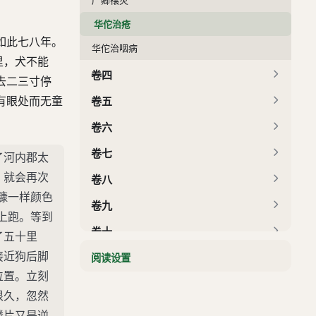
华佗治疮
如此七八年。
华佗治咽病
里，犬不能
卷四
去二三寸停
有眼处而无童
卷五
卷六
卷七
了河内郡太
，就会再次
卷八
糠一样颜色
卷九
上跑。等到
卷十
了五十里
接近狗后脚
卷十一
阅读设置
位置。立刻
卷十二
很久，忽然
卷十三
鳞片又是逆