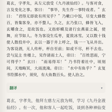
葛玄，字孝先，从左元放受《九丹液仙经》。与客对食，
言及变化之事。客曰：“事毕，先生作一事特戏者。”玄
曰：“君得无即欲有所见乎？”乃嗽口中饭，尽变大蜂数
百，皆集客身，亦不螫人。久之，玄乃张口，蜂皆飞入，
玄嚼食之，是故饭也。又指虾蟆及诸行虫燕雀之属，使
舞，应节如人。冬为客设生瓜枣，夏致冰雪。又以数十钱
使人散投井中，玄以一器于井上呼之，钱一一飞从井出。
为客设酒，无人传杯，杯自至前；如或不尽，杯不去也。
尝与
吴主
坐楼上，见作请雨土人，帝曰：“百姓思雨，宁
可得乎？”玄曰：“雨易得耳！”乃书符着社中，顷刻
间，天地晦冥，大雨流淹。帝曰：“水中有鱼乎？”玄复
书符掷水中，须臾，有大鱼数百头。使人治之。
翻译
▾
葛玄，字孝先，他拜左慈左元放为师，学习《九丹金液
仙经》。有一次，他和客人一起吃饭，谈到各种神仙变