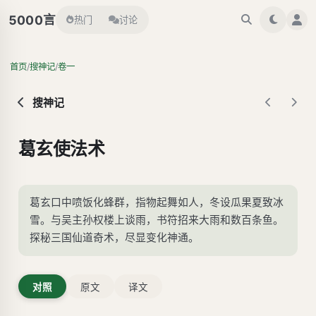
言
5000
热门
讨论
/
/
首页
搜神记
卷一
搜神记
葛玄使法术
葛玄口中喷饭化蜂群，指物起舞如人，冬设瓜果夏致冰
雪。与吴主孙权楼上谈雨，书符招来大雨和数百条鱼。
探秘三国仙道奇术，尽显变化神通。
对照
原文
译文