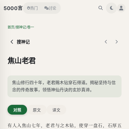
言
5000
热门
讨论
/
/
首页
搜神记
卷一
搜神记
焦山老君
焦山修行四十年，老君赐木钻穿石得道。揭秘坚持与信
念的传奇故事，领悟神仙丹诀的玄妙真谛。
对照
原文
译文
有人入焦山七年，老君与之木钻，使穿一盘石，石厚五