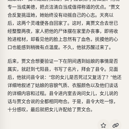
专一当成美德，把贞洁清白当成值得称道的优点。”贾文
合反复挑逗她，她始终没有动摇自己的心志。天亮以
后，这两个灵魂便各自回家了。这时，离贾文合去世已
经整整两夜，家人把他的尸体摆在家里办丧事，即将收
殓进棺材，却看见他的脸上忽然有了血色，抚摸他的心
口也能感到稍微有点温度。不久，他就苏醒过来了。
后来，贾文合想要验证一下在阴间遇到姑娘的事情是否
属实，就赶到弋阳县，书写了名片，拜会了县令。见面
后，他就问县令说：“您的女儿是否死过又复活了？”他还
详细地叙述了姑娘的容貌气质、衣服颜色以及他们谈话
的详细内容和过程。县令进内室去询问女儿，女儿说的
话与贾文合说的全都相同吻合。于是，县令大吃一惊，
十分感叹，最后就把女儿许配给了贾文合。