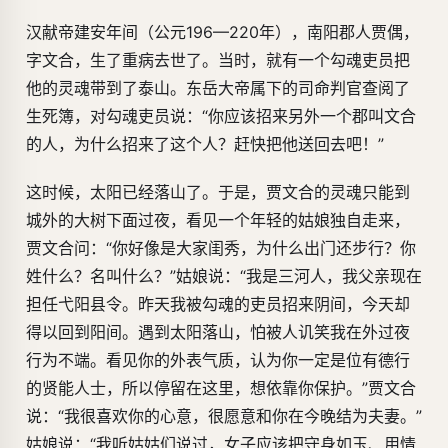
汉献帝建安年间（公元196—220年），南阳郡人贾偶，
字文合，生了重病去世了。当时，就有一个勾魂吏员把
他的灵魂带到了泰山。东岳大帝属下的司命判官查阅了
生死簿，对勾魂吏员说：“你应该招来另外一个郡叫文合
的人，为什么招来了这个人？赶快把他送回去吧！”
这时候，太阳已经落山了。于是，贾文合的灵魂只能到
城外的大树下面过夜，看见一个年轻的姑娘独自走来，
贾文合问：“你好像是大家闺秀，为什么出门还步行？你
姓什么？名叫什么？”姑娘说：“我是三河人，我父亲现在
担任弋阳县令。昨天我被勾魂的吏员招来阴间，今天却
得以回到阳间。遇到太阳落山，怕被人讥笑我在外过夜
行为不端。看见你的外表气质，认为你一定是位有德行
的贤能人士，所以停留在这里，想依靠你保护。”贾文合
说：“我很喜欢你的心意，很愿意和你在今晚结为夫妻。”
姑娘说：“我听姑姑们说过，女子应该把守身如玉、用情