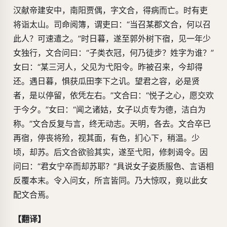
汉献帝建安中，南阳贾偶，字文合，得病而亡。时有吏
将诣太山。司命阅簿，谓吏曰：“当召某郡文合，何以召
此人？可速遣之。”时日暮，遂至郭外树下宿，见一年少
女独行，文合问曰：“子类衣冠，何乃徒步？姓字为谁？”
女曰：“某三河人，父见为弋阳令。昨被召来，今却得
还。遇日暮，惧获瓜田李下之讥。望君之容，必是贤
者，是以停留，依凭左右。”文合曰：“悦子之心，愿交欢
于今夕。”女曰：“闻之诸姑，女子以贞专为德，洁白为
称。”文合反复与言，终无动志。天明，各去。文合卒已
再宿，停丧将殓，视其面，有色，扪心下，稍温。少
顷，却苏。后文合欲验其实，遂至弋阳，修刺谒令。因
问曰：“君女宁卒而却苏耶？”具说女子姿质服色、言语相
反覆本末。令入问女，所言皆同。乃大惊叹，竟以此女
配文合焉。
【翻译】