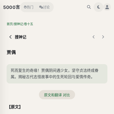
言
5000
热门
讨论
/
/
首页
搜神记
卷十五
搜神记
贾偶
死而复生的奇缘！贾偶阴间遇少女，坚守贞洁终成眷
属。揭秘古代志怪故事中的生死轮回与爱情传奇。
原文和翻译 对比
【原文】