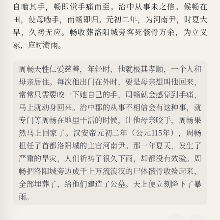
自啮其手，畅即觉手痛而至。治中从事未之信。候畅在
田，使母啮手，而畅即归。元初二年，为河南尹，时夏大
旱，久祷无应。畅收葬洛阳城旁客死骸骨万余，为立义
冢，应时澍雨。
周畅天性仁爱慈善，年轻时，他就极其孝顺，一个人和
母亲居住。每次他出门在外时，要是母亲想叫他回来，
常常只需要咬一下她自己的手，周畅就会感觉到手痛，
马上就动身回来。治中郡的从事不相信会有这种事，就
专门等周畅在地里干活的时候，让他母亲咬手，周畅果
然马上回家了。汉安帝元初二年（公元115年），周畅
担任了首都洛阳城的主官河南尹。那一年夏天，发生了
严重的旱灾，人们祈祷了很久下雨，却都没有效验。周
畅把洛阳城旁边成千上万流浪汉的尸体骸骨收殓起来，
全部埋葬了，给他们建造了公墓。天上便立刻降下了暴
雨。