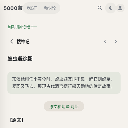
言
5000
热门
讨论
/
/
首页
搜神记
卷十一
搜神记
蝗虫避徐栩
东汉徐栩任小黄令时，蝗虫避其境不集，辞官则蝗至，
复职又飞去，展现古代清官德行感天动地的传奇故事。
原文和翻译 对比
【原文】