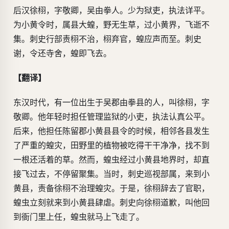
后汉徐栩，字敬卿，吴由拳人。少为狱吏，执法详平。
为小黄令时，属县大蝗，野无生草，过小黄界，飞逝不
集。刺史行部责栩不治，栩弃官，蝗应声而至。刺史
谢，令还寺舍，蝗即飞去。
【翻译】
东汉时代，有一位出生于吴郡由拳县的人，叫徐栩，字
敬卿。他年轻时担任管理监狱的小吏，执法认真公平。
后来，他担任陈留郡小黄县县令的时候，相邻各县发生
了严重的蝗灾，田野里的植物被吃得干干净净，找不到
一根还活着的草。然而，蝗虫经过小黄县地界时，却直
接飞过去，不停留聚集。当时，刺史巡视部属，来到小
黄县，责备徐栩不治理蝗灾。于是，徐栩辞去了官职，
蝗虫立刻就来到小黄县肆虐。刺史向徐栩道歉，叫他回
到衙门里上任，蝗虫就马上飞走了。