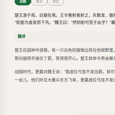
对照
原文
译文
楚王游于苑，白猿在焉。王令善射者射之，矢数发，猿
“臣能为虚发而下鸟。”魏王曰：“然则射可至于此乎？”
翻译
楚王在园林中游猎，有一只白色的猿猴出现在他视野里
那白猿用手接住了箭，笑得很开心。楚王就命令养由基
战国时代，更羸对魏王说：“我虚拉弓弦不发出箭，就可以
一会儿，他们听见大雁从东方飞来，更羸虚拉弓弦不发