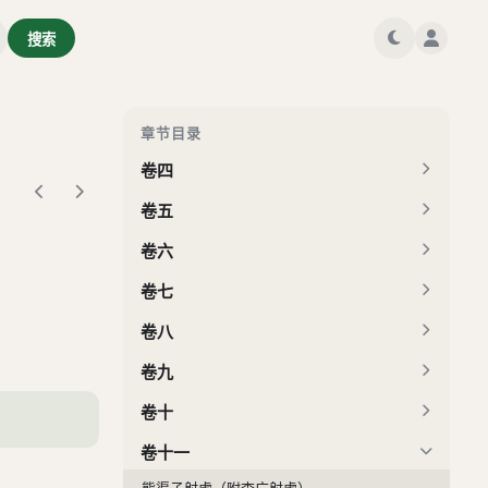
搜索
卷一
卷二
卷三
章节目录
卷四
卷五
卷六
卷七
卷八
卷九
卷十
卷十一
熊渠子射虎（附李广射虎）