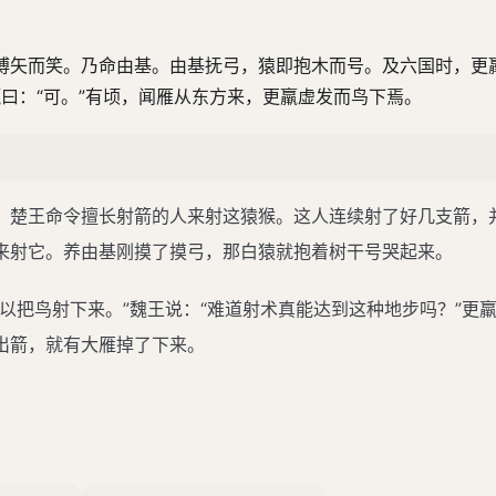
搏矢而笑。乃命由基。由基抚弓，猿即抱木而号。及六国时，更
羸曰：“可。”有顷，闻雁从东方来，更羸虚发而鸟下焉。
。楚王命令擅长射箭的人来射这猿猴。这人连续射了好几支箭，
来射它。养由基刚摸了摸弓，那白猿就抱着树干号哭起来。
把鸟射下来。”魏王说：“难道射术真能达到这种地步吗？”更羸
出箭，就有大雁掉了下来。