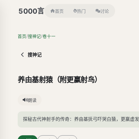
言
5000
首页
热门
讨论
/
/
首页
搜神记
卷十一
搜神记
养由基射猿（附更赢射鸟）
朗读
探秘古代神射手的传奇：养由基抚弓吓哭白猿，更羸虚