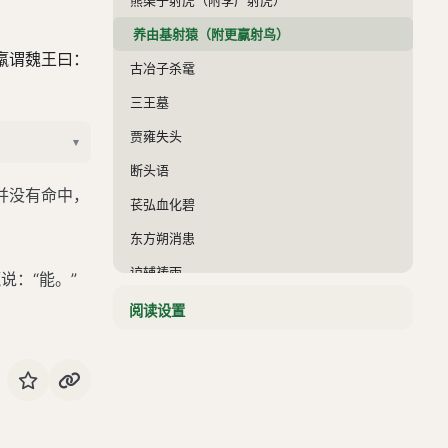
养由基射猿（附更赢射鸟）
羸谓魏王曰：
古冶子杀鼋
三王墓
贾雍失头
▾
断头语
并没有命中，
苌弘血化碧
东方朔消患
谅辅祷雨
说：“能。”
何敞消灾
阅读设置
蝗虫避徐栩
白虎墓
葛祚碑
曾子之孝