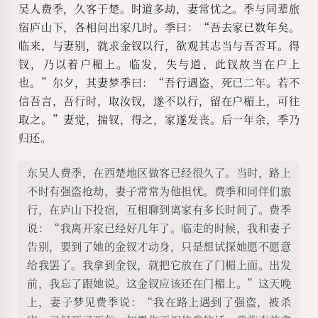
吴人费季，久客于楚。时道多劫，妻常忧之。季与同辈旅
宿庐山下，各相问出家几时。季曰：“吾去家已数年矣。
临来，与妻别，就求金钗以行，欲观其志当与吾否耳。得
钗，乃以着户楣上。临发，失与道，此钗故当在户上
也。”尔夕，其妻梦季曰：“吾行遇盗，死已二年。若不
信吾言，吾行时，取汝钗，遂不以行，留在户楣上，可往
取之。”妻觉，揣钗，得之，家遂发丧。后一年余，季乃
归还。
东吴人费季，在西楚地区做客已经很久了。当时，路上
不时有强盗抢劫，妻子常常为他担忧。费季和同伴们旅
行，在庐山下投宿，互相聊到离家有多长时间了。费季
说：“我离开家已经好几年了。临走的时候，我和妻子
告别，要到了她的金钗才动身，只是想试探她愿不愿意
给我罢了。我拿到金钗，就把它放在了门楣上面。出发
前，我忘了跟她说。这金钗应该还在门楣上。”这天晚
上，妻子梦见费季说：“我在路上遇到了强盗，被杀