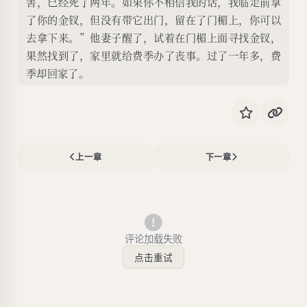
害，已经死了两年。如果你不相信我的话，我临走前拿
了你的金钗，但没有带它出门，留在了门楣上，你可以
去拿下来。”他妻子醒了，试着在门楣上面寻找金钗，
果然找到了，家里就给费季办了丧事。过了一年多，费
季却回家了。
上一章
下一章
评论加载失败
点击重试