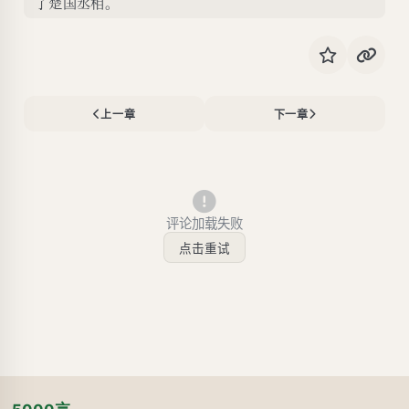
了楚国丞相。
上一章
下一章
评论加载失败
点击重试