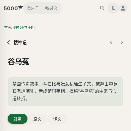
言
5000
热门
讨论
/
/
首页
搜神记
卷十四
搜神记
谷乌菟
楚国传奇故事：斗伯比与妘女私通生子文，被弃山中竟
获老虎哺乳，后成楚国宰相。揭秘“谷乌菟”的由来与命
运转折。
对照
原文
译文