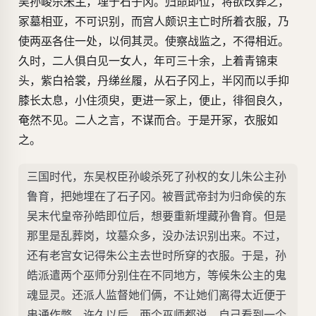
吴孙峻杀
朱主
，埋于石子冈。
归命
即位，将欲改葬之，
冢墓相亚，不可识别，而宫人颇识主亡时所着衣服，乃
使两巫各住一处，以伺其灵。使察战监之，不得相近。
久时，二人俱白见一女人，年可三十余，上着青锦束
头，紫白袷裳，丹绨丝履，从石子冈上，半冈而以手抑
膝长太息，小住须臾，更进一冢上，便止，徘徊良久，
奄然不见。二人之言，不谋而合。于是开冢，衣服如
之。
三国时代，东吴权臣孙峻杀死了孙权的女儿朱公主孙
鲁育，把她埋在了石子冈。被晋武帝封为归命侯的东
吴末代皇帝孙皓即位后，想要重新埋藏孙鲁育。但是
那里是乱葬岗，坟墓众多，没办法识别出来。不过，
还有老宫女记得朱公主去世时所穿的衣服。于是，孙
皓派遣两个巫师分别住在不同地方，等候朱公主的鬼
魂显灵。还派人监督她们俩，不让她们离得太近便于
串通作弊。许久以后，两个巫师都说，自己看到一个