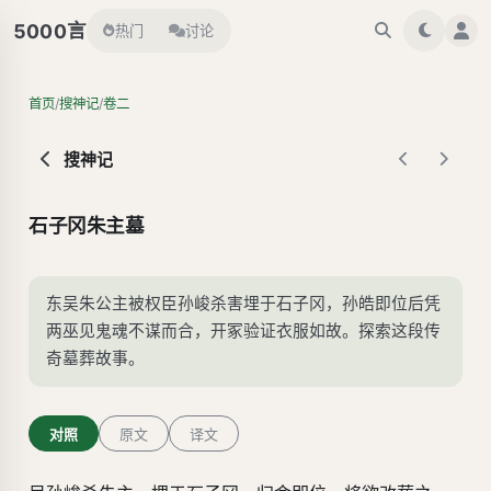
言
5000
热门
讨论
/
/
首页
搜神记
卷二
搜神记
石子冈朱主墓
东吴朱公主被权臣孙峻杀害埋于石子冈，孙皓即位后凭
两巫见鬼魂不谋而合，开冢验证衣服如故。探索这段传
奇墓葬故事。
对照
原文
译文