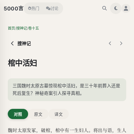
言
5000
热门
讨论
/
/
首页
搜神记
卷十五
搜神记
棺中活妇
三国魏时太原古墓惊现棺中活妇，是三十年前葬入还是
死后复生？神秘奇案引人探寻真相。
对照
原文
译文
魏时太原发冢，破棺，棺中有一生妇人。将出与语，生人