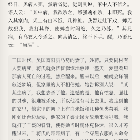
经日，见病人死，然后省觉。觉则具说，家中人不信之。
语人云：“某中病，我欲杀之，怒强魂难杀，未即死。我
入其家内，架上有白米饭，几种鲑。我暂过灶下戏，婢无
故犯我，我打其脊，使婢当时闷绝，久之乃苏。”其兄
病，有乌衣人令杀之。向其请乞，终不下手。醒，乃语兄
云：“当活”。
三国时代，吴国富阳县马势的妻子，姓蒋。只要同村有
人要病死，蒋氏就会恍恍惚惚地熟睡一整天，梦里看见
那病人死亡的过程，然后醒来。醒来以后，她就会详细
叙述梦境，但家里的人不相信她。她告诉别人说：“某
某生病了，我想去杀了他。遗憾的是，他有愤怒、强壮
的灵魂，很难被杀死，所以他没有马上去世。我走到他
的家里，他家里的架子上有白米饭和几种鱼类菜肴。我
刚到灶台边玩耍，他家的丫鬟无缘无故地来侵犯我。我
就打了丫鬟的脊背，使得她当时就休克昏迷，很久才苏
醒过来。”蒋氏的哥哥病了，有一个穿黑衣服的人命令