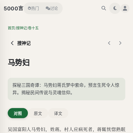
言
5000
热门
讨论
/
/
首页
搜神记
卷十五
搜神记
马势妇
探秘三国奇谭：马势妇蒋氏梦中索命，预言生死令人惊
异。揭秘民间传说与灵魂信仰。
对照
原文
译文
吴国富阳人马势妇，姓蒋。村人应病死者，蒋辄恍惚熟眠