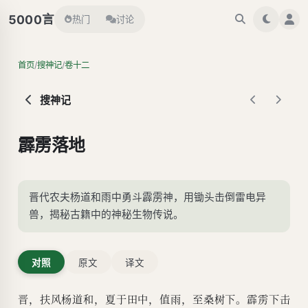
言
5000
热门
讨论
/
/
首页
搜神记
卷十二
搜神记
霹雳落地
晋代农夫杨道和雨中勇斗霹雳神，用锄头击倒雷电异
兽，揭秘古籍中的神秘生物传说。
对照
原文
译文
晋，扶风杨道和，夏于田中，值雨，至桑树下。霹雳下击