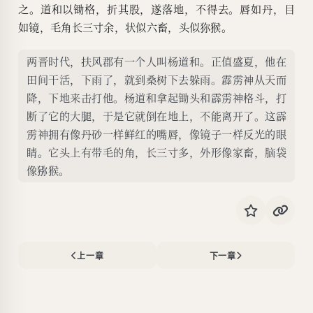
之。道和以锄格，折其股，遂落地，不得去。唇如丹，目
如镜，毛角长三寸余，状似六畜，头似狝猴。
两晋时代，扶风郡有一个人叫杨道和。正值盛夏，他在
田间干活，下雨了，就到桑树下去躲雨。霹雳神从天而
降，下地来击打他。杨道和拿起锄头和霹雳神格斗，打
断了它的大腿，于是它就倒在地上，不能离开了。这霹
雳神拥有像丹砂一样鲜红的嘴唇，像镜子一样反光的眼
睛。它头上有带毛的角，长三寸多，外形像家畜，脑袋
像猕猴。
上一章
下一章