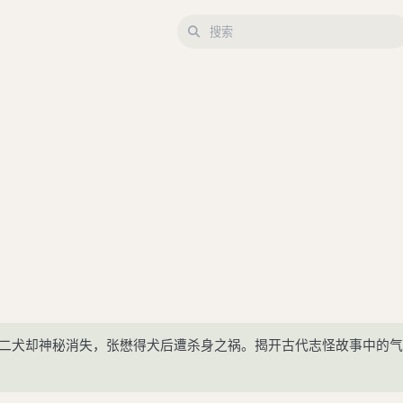
雄二犬却神秘消失，张懋得犬后遭杀身之祸。揭开古代志怪故事中的