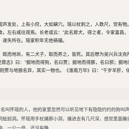
视声发处，上有小窍，大如螾穴。瑶以杖刺之，入数尺，觉有物
食。左右咸往观焉。长老或云：“此名犀犬，得之者，令家富昌，
，遂失所在。瑶家积年无他祸福。
。既而地坼，有二犬子，取而养之，皆死。其后懋为吴兴兵沈充
夏鼎志》曰：“掘地而得狗，名曰贾；掘地而得豚，名曰邪；掘地
然则贾与地狼名异，其实一物也。《淮南万毕》曰：“千岁羊肝，
一个名叫怀瑶的人，他的家里忽然可以听见地下有隐隐约约的狗叫
同蚯蚓洞。怀瑶用手杖捅那小洞，捅进去有几尺深，感觉里面确
狗，一公一母，还没有睁…