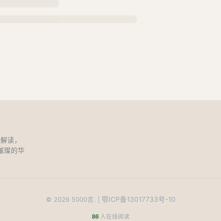
和解读，
璀璨的华
鄂ICP备13017733号-10
©
2026
5000言. |
86
人在线阅读