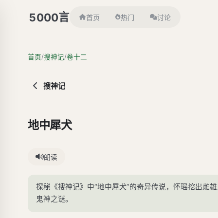
言
5000
首页
热门
讨论
/
/
首页
搜神记
卷十二
搜神记
地中犀犬
朗读
探秘《搜神记》中“地中犀犬”的奇异传说，怀瑶挖出雌
鬼神之谜。