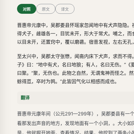
对照
原文
译文
晋惠帝元康中，吴郡娄县怀瑶家忽闻地中有犬声隐隐。
得犬子，雌雄各一，目犹未开，形大于常犬。哺之，而
以目未开，还置窍中，覆以磨砻。宿昔发视，左右无孔
至太兴中，吴郡太守张懋，闻斋内床下犬声，求而不得
子》曰：“地中有犬，名曰地狼；有人，名曰无伤。”《
曰聚。”聚，无伤也。此物之自然，无谓鬼神而怪之。
蜍得
苽
，卒时为鹑。”此皆因气化以相感而成也。
翻译
晋惠帝元康年间（公元291—299年），吴郡娄县有
看那发出声音的地方，发现地面有一个小洞，。大小如
是，他就掘开地面，查看情况。结果，他挖到了两条小