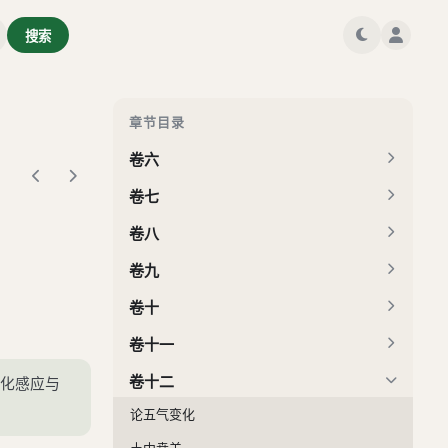
卷二
搜索
卷三
卷四
卷五
章节目录
卷六
卷七
卷八
卷九
卷十
卷十一
卷十二
气化感应与
论五气变化
土中贲羊