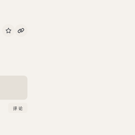
禁水鬼弹
蘘荷根攻蛊
鄱阳犬蛊
营阳蛇蛊
卷十三
卷十四
卷十五
卷十六
卷十七
卷十八
卷十九
卷二十