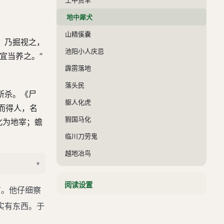
地中犀犬
山精傒囊
。乃掘视之，
池阳小人庆忌
宜当养之。”
霹雳落地
落头民
所杀。《尸
䝙人化虎
而得人，名
猳国马化
化为地宰；蟾
临川刀劳鬼
越地冶鸟
▾
南海鲛人
阅读设置
大青小青
声。他仔细察
庐江山都
实有东西。于
江中蜮