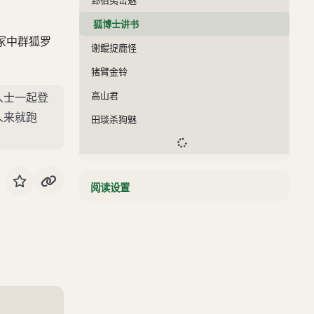
狐博士讲书
冢中群狐罗
谢鲲捉鹿怪
猪臂金铃
高山君
人士一起登
人来就跑
田琰杀狗魅
卷十九
阅读设置
卷二十