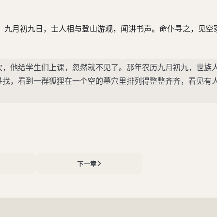
。九月初九日，士人相与登山游观，闻讲书声。命仆寻之，见空
次，他给学生们上课，忽然就不见了。那年农历九月初九，世族
寻找，看到一群狐狸在一个空的墓穴里排列得整整齐齐，看见有
。
下一章