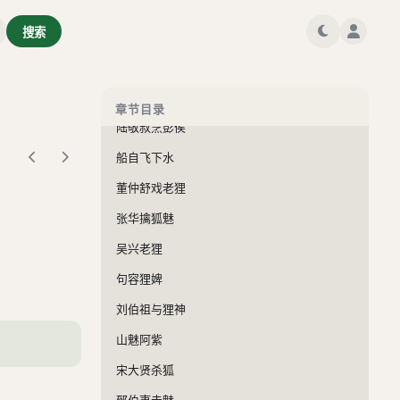
何文除宅妖
搜索
秦公斗树神
树神黄祖
张辽除树怪
章节目录
陆敬叔烹彭侯
船自飞下水
董仲舒戏老狸
张华擒狐魅
吴兴老狸
句容狸婢
刘伯祖与狸神
山魅阿紫
宋大贤杀狐
郅伯夷击魅