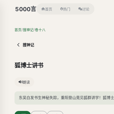
言
5000
首页
热门
讨论
/
/
首页
搜神记
卷十八
搜神记
狐博士讲书
朗读
东吴白发书生神秘失踪，重阳登山竟见狐群讲学！狐博