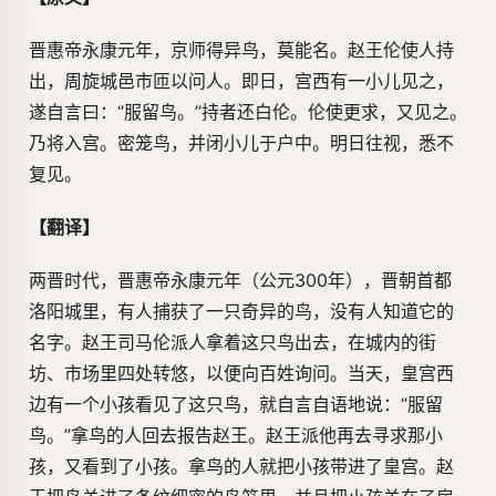
晋惠帝永康元年，京师得异鸟，莫能名。赵王伦使人持
出，周旋城邑市匝以问人。即日，宫西有一小儿见之，
遂自言曰：“服留鸟。”持者还白伦。伦使更求，又见之。
乃将入宫。密笼鸟，并闭小儿于户中。明日往视，悉不
复见。
【翻译】
两晋时代，晋惠帝永康元年（公元300年），晋朝首都
洛阳城里，有人捕获了一只奇异的鸟，没有人知道它的
名字。赵王司马伦派人拿着这只鸟出去，在城内的街
坊、市场里四处转悠，以便向百姓询问。当天，皇宫西
边有一个小孩看见了这只鸟，就自言自语地说：“服留
鸟。”拿鸟的人回去报告赵王。赵王派他再去寻求那小
孩，又看到了小孩。拿鸟的人就把小孩带进了皇宫。赵