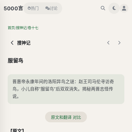
言
5000
热门
讨论
/
/
首页
搜神记
卷十七
搜神记
服留鸟
晋惠帝永康年间的洛阳异鸟之谜：赵王司马伦寻访奇
鸟，小儿自称“服留鸟”后双双消失。揭秘两晋志怪传
说。
原文和翻译 对比
【原文】