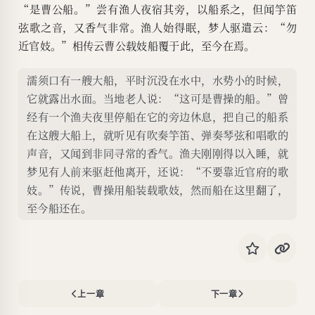
“是曹公船。”尝有渔人夜宿其旁，以船系之，但闻竽笛
弦歌之音，又香气非常。渔人始得眠，梦人驱遣云：“勿
近官妓。”相传云曹公载妓船覆于此，至今在焉。
濡须口有一艘大船，平时沉没在水中，水势小的时候，
它就露出水面。当地老人说：“这可是曹操的船。”曾
经有一个渔夫夜里停船在它的旁边休息，把自己的船系
在这艘大船上，就听见有吹奏竽笛、弹奏琴弦和唱歌的
声音，又闻到非同寻常的香气。渔夫刚刚得以入睡，就
梦见有人前来驱赶他离开，还说：“不要靠近官府的歌
妓。”传说，曹操用船装载歌妓，然而船在这里翻了，
至今船还在。
上一章
下一章