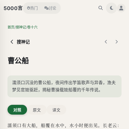
言
5000
热门
讨论
/
/
首页
搜神记
卷十六
搜神记
曹公船
濡须口沉没的曹公船，夜间传出竽笛歌声与异香，渔夫
梦见官妓驱赶，揭秘曹操载妓船覆的千年传说。
对照
原文
译文
濡须口有大船，船覆在水中，水小时便出见。长老云：