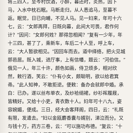
将三四人，至岑村饮酒，小醉，暮还时，炎热，因下
马，入水中枕石眠。马断走归，从人悉追马，至暮不
返。眠觉，日已向晡，不见人马。见一妇来，年可十六
七，云：“女郎再拜，日既向暮，此间大可畏，君作何
计？”因问：“女郎何姓？那得忽相闻？”复有一少年，年
十三四，甚了了，乘新车，车后二十人至，呼上车，
云：“大人暂欲相见。”因回车而去。道中绎络，把火见城
郭邑居。既入城，进厅事，上有信幡，题云：“河伯信。”
俄见一人，年三十许，颜色如画，侍卫烦多，相对欣
然，敕行酒，笑云：“仆有小女，颇聪明，欲以给君箕
帚。”此人知神，不敢拒逆。便敕：备办会就郎中婚。承
白：已办。遂以丝布单衣，及纱袷绢裙，纱衫裈履屐，
皆精好。又给十小吏，青衣数十人。妇年可十八九，姿
容婉媚，便成。三日，经大会客拜阁，四日，云：“礼既
有限，发遣去。”妇以金瓯麝香囊与婿别，涕泣而分。又
与钱十万，药方三卷，云：“可以施功布德。”复云：“十