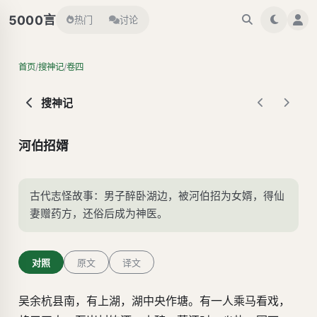
言
5000
热门
讨论
/
/
首页
搜神记
卷四
搜神记
河伯招婿
古代志怪故事：男子醉卧湖边，被河伯招为女婿，得仙
妻赠药方，还俗后成为神医。
对照
原文
译文
吴余杭县南，有上湖，湖中央作塘。有一人乘马看戏，