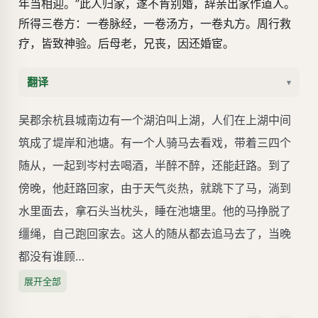
年当相迎。”此人归家，遂不肯别婚，辞亲出家作道人。
所得三卷方：一卷脉经，一卷汤方，一卷丸方。周行救
疗，皆致神验。后母老，兄丧，因还婚宦。
翻译
▾
吴郡余杭县城南边有一个湖泊叫上湖，人们在上湖中间
筑成了堤岸和池塘。有一个人骑马去看戏，带着三四个
随从，一起到岑村去喝酒，半醉不醉，还能赶路。到了
傍晚，他赶路回家，由于天气炎热，就跳下了马，淌到
水里面去，拿石头当枕头，睡在池塘里。他的马挣脱了
缰绳，自己跑回家去。这人的随从都去追马去了，当晚
都没有谁顾…
展开全部